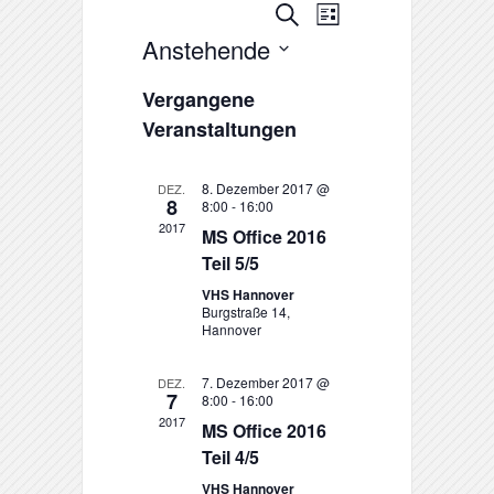
Suche
Veranstaltungen
Veranstaltung
Liste
Anstehende
Ansichten-
Suche
Datum
Vergangene
Navigation
und
wählen.
Veranstaltungen
Ansichten,
8. Dezember 2017 @
DEZ.
Navigation
8
8:00
-
16:00
2017
MS Office 2016
Teil 5/5
VHS Hannover
Burgstraße 14,
Hannover
7. Dezember 2017 @
DEZ.
7
8:00
-
16:00
2017
MS Office 2016
Teil 4/5
VHS Hannover