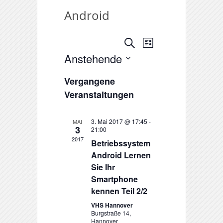
Android
Suche
Veranstaltungen
Veranstaltung
Liste
Anstehende
Ansichten-
Suche
Datum
Vergangene
Navigation
und
wählen.
Veranstaltungen
Ansichten,
3. Mai 2017 @ 17:45
-
MAI
Navigation
3
21:00
2017
Betriebssystem
Android Lernen
Sie Ihr
Smartphone
kennen Teil 2/2
VHS Hannover
Burgstraße 14,
Hannover